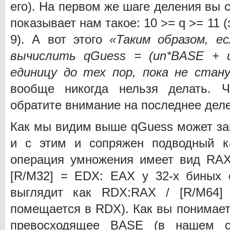
его). На первом же шаге деления вы с
показывает нам такое: 10 >= q >= 11 (
9). А вот этого
«Таким образом, е
вычислить qGuess = (un*BASE + u
единицу до тех пор, пока не стан
вообще никогда нельзя делать. Ч
обратите внимание на последнее дел
Как мы видим выше qGuess может за
и с этим и сопряжен подводный к
операция умножения имеет вид RAX
[R/M32] = EDX: EAX у 32-х биных 
выглядит как RDX:RAX / [R/M64]
помещается в RDX). Как вы понимает
превосходящее BASE (в нашем сл