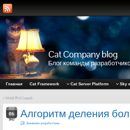
Cat Company blog
Блог команды разработчико
Главная
Cat Framework
Cat Server Platform
Sky 
«
World IPv6 Launch
ИЮН
Алгоритм деления бол
06
2012
Дневники разработчика