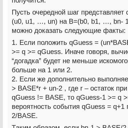
получится.
Пусть очередной шаг представляет 
(u0, u1, …, un) на B=(b0, b1, …, bn-
можно доказать следующие факты:
1. Если положить qGuess = (un*BASE 
>= q >= qGuess. Иначе говоря, выч
“догадка” будет не меньше искомого
больше на 1 или 2.
2. Если же дополнительно выполняе
> BASE*r + un-2 , где r – остаток п
qGuess != BASE, то qGuess-1 >= q 
вероятность события qGuess = q+1 
2/BASE.
Таким образом, если bn-1 > BASE/2